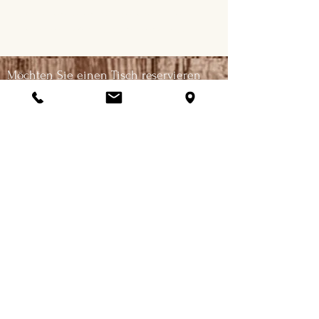
zusammentreffen. Wir gehen mit dem
Thema sehr sorgfältig und sensibel um.
Möchten Sie einen Tisch reservieren
oder ein Essen bestellen? Dann rufen
Sie uns an, wir freuen uns auf Sie.